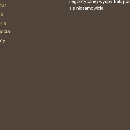
i egzotycznej wyspy Bali, po
par
się niesamowicie.
ca
ria
jęcia
lmy