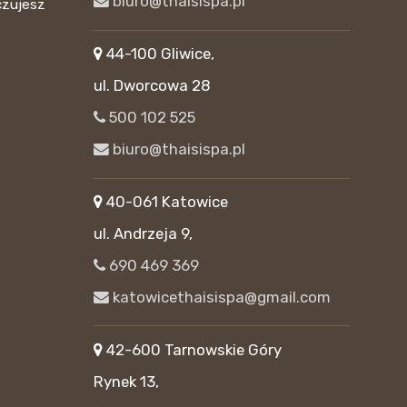
biuro@thaisispa.pl
czujesz
44-100 Gliwice,
ul. Dworcowa 28
500 102 525
biuro@thaisispa.pl
40-061 Katowice
ul. Andrzeja 9,
690 469 369
katowicethaisispa@gmail.com
42-600 Tarnowskie Góry
Rynek 13,