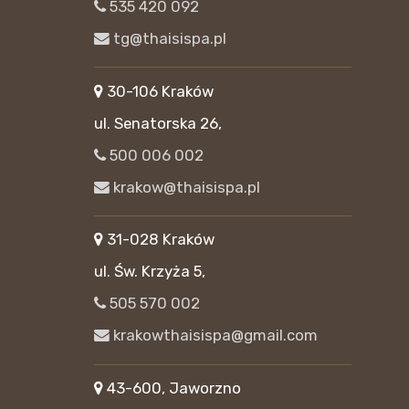
535 420 092
tg@thaisispa.pl
30-106 Kraków
ul. Senatorska 26,
500 006 002
krakow@thaisispa.pl
31-028 Kraków
ul. Św. Krzyża 5,
505 570 002
krakowthaisispa@gmail.com
43-600, Jaworzno