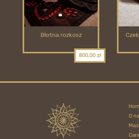
Błotna rozkosz
Czek
800,00
zł
Ho
O n
Mas
Cer