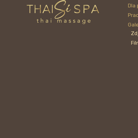
Dla 
Pra
Gale
Zd
Fi