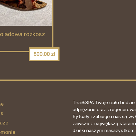
oladowa rozkosz
800,00
zł
ThaiSiSPA Twoje ciało będzie 
me
odprężone oraz zregenerowa
as
Rytuały i zabiegi u nas są 
aże
zawsze z największą starann
dzięki naszym masażystkom z
emonie