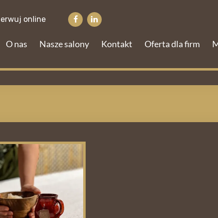
erwuj online
O nas
Nasze salony
Kontakt
Oferta dla firm
M